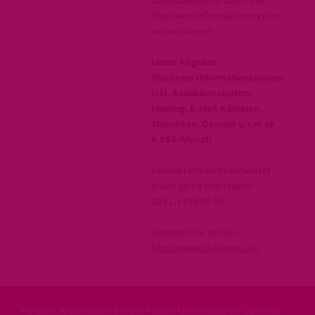
Kandidatenseite durch das
Sharkness Informationssystem
zu realisieren?
Unser Angebot:
Sharkness Informationssystem
inkl. Redaktionssystem,
Hosting, E-Mail Adressen,
Statistiken, Domain u.v.m ab
9,95€/Monat!
Unsere Hotline beantwortet
Ihnen gerne Ihre Fragen:
0251.149898-10.
Sprechen Sie uns an.
http://www.sharkness.de
Herzlich Willkommen bei der Frauen Union im Kreis Coesfeld!