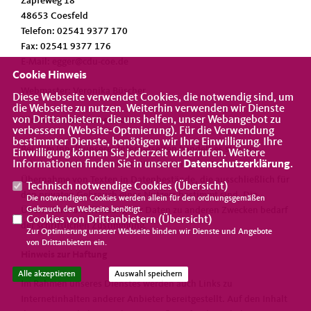
Zapfeweg 18
48653 Coesfeld
Telefon: 02541 9377 170
Fax: 02541 9377 176
E-Mail: egger@cdu-coe.de
Cookie Hinweis
Webmaster: Veronika Büscher
Diese Webseite verwendet Cookies, die notwendig sind, um
die Webseite zu nutzen. Weiterhin verwenden wir Dienste
von Drittanbietern, die uns helfen, unser Webangebot zu
Hinweis zum Urheberrecht:
verbessern (Website-Optmierung). Für die Verwendung
bestimmter Dienste, benötigen wir Ihre Einwilligung. Ihre
Bei dem Inhalt unserer Internetseiten handelt es sich um
Einwilligung können Sie jederzeit widerrufen. Weitere
Informationen finden Sie in unserer
Datenschutzerklärung
.
urheberrechtlich geschützte Werke. Wir gestatten die
Übernahme von Texten in Datenbestände, die ausschließlich für
Technisch notwendige Cookies (
Übersicht
)
den privaten Gebrauch eines Nutzers bestimmt sind. Die
Die notwendigen Cookies werden allein für den ordnungsgemäßen
Gebrauch der Webseite benötigt.
Übernahme und Nutzung der Daten zu anderen Zwecken bedarf
Cookies von Drittanbietern (
Übersicht
)
der schriftlichen Zustimmung.
Zur Optimierung unserer Webseite binden wir Dienste und Angebote
von Drittanbietern ein.
Hinweis zur Haftung
Alle akzeptieren
Auswahl speichern
Im Rahmen unseres Dienstes werden auch Links zu
Internetinhalten anderer Anbieter bereitgestellt. Auf den Inhalt