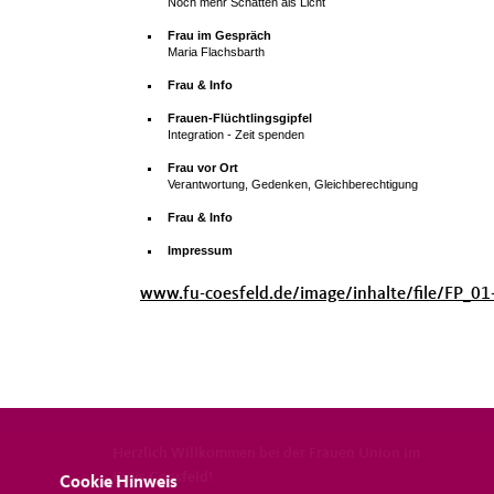
Noch mehr Schatten als Licht
Frau im Gespräch
Maria Flachsbarth
Frau & Info
Frauen-Flüchtlingsgipfel
Integration - Zeit spenden
Frau vor Ort
Verantwortung, Gedenken, Gleichberechtigung
Frau & Info
Impressum
www.fu-coesfeld.de/image/inhalte/file/FP_01
Herzlich Willkommen bei der Frauen Union im
Kreis Coesfeld!
Cookie Hinweis