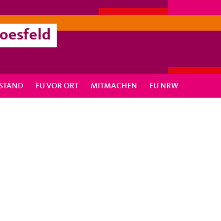
Coesfeld
RSTAND
FU VOR ORT
MITMACHEN
FU NRW