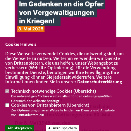
Cookie Hinweis
Diese Webseite verwendet Cookies, die notwendig sind, um
die Webseite zu nutzen. Weiterhin verwenden wir Dienste
von Drittanbietern, die uns helfen, unser Webangebot zu
verbessern (Website-Optmierung). Für die Verwendung
80. JAHRESTAG ZUM ENDE DES ZWEITEN
bestimmter Dienste, benötigen wir Ihre Einwilligung. Ihre
WELTKRIEGES
Einwilligung können Sie jederzeit widerrufen. Weitere
Informationen finden Sie in unserer
Datenschutzerklärung
.
Technisch notwendige Cookies (
Übersicht
)
Die notwendigen Cookies werden allein für den ordnungsgemäßen
Sehr geehrte Damen,
Gebrauch der Webseite benötigt.
Cookies von Drittanbietern (
Übersicht
)
am Donnerstag, 8. Mai 2025, jährt sich das
Zur Optimierung unserer Webseite binden wir Dienste und Angebote
Ende des Zweiten Weltkrieges zum 80. Mal.
von Drittanbietern ein.
Der 8. Mai 1945 war, den
Alle akzeptieren
Auswahl speichern