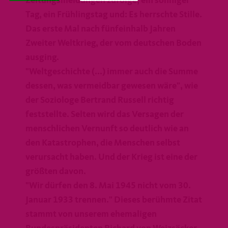
Zeitungsmeldungen zufolge, ein sonniger
Tag, ein Frühlingstag und: Es herrschte Stille.
Das erste Mal nach fünfeinhalb Jahren
Zweiter Weltkrieg, der vom deutschen Boden
ausging.
"Weltgeschichte (...) immer auch die Summe
dessen, was vermeidbar gewesen wäre", wie
der Soziologe Bertrand Russell richtig
feststellte. Selten wird das Versagen der
menschlichen Vernunft so deutlich wie an
den Katastrophen, die Menschen selbst
verursacht haben. Und der Krieg ist eine der
größten davon.
"Wir dürfen den 8. Mai 1945 nicht vom 30.
Januar 1933 trennen." Dieses berühmte Zitat
stammt von unserem ehemaligen