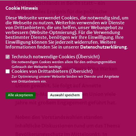
CDU Deutschlands in Berlin statt – ein
Cookie Hinweis
bedeutendes Ereignis für die politische
Diese Webseite verwendet Cookies, die notwendig sind, um
Arbeit von Frauen in der Union. Auch
die Webseite zu nutzen. Weiterhin verwenden wir Dienste
von Drittanbietern, die uns helfen, unser Webangebot zu
Vertreterinnen der Frauen Union im Kreis
verbessern (Website-Optmierung). Für die Verwendung
Coesfeld nahmen teil und brachten sich aktiv
bestimmter Dienste, benötigen wir Ihre Einwilligung. Ihre
Einwilligung können Sie jederzeit widerrufen. Weitere
in die Beratungen und Entscheidungen ein.
Informationen finden Sie in unserer
Datenschutzerklärung
.
Technisch notwendige Cookies (
Übersicht
)
Ein besonderer Höhepunkt: Die
Die notwendigen Cookies werden allein für den ordnungsgemäßen
Gebrauch der Webseite benötigt.
Bundesgesundheitsministerin Nina Warken
Cookies von Drittanbietern (
Übersicht
)
wurde zur neuen Vorsitzenden der Frauen
Zur Optimierung unserer Webseite binden wir Dienste und Angebote
von Drittanbietern ein.
Union gewählt. Sie folgt auf Annette
Widmann-Mauz, die die Frauen Union viele
Alle akzeptieren
Auswahl speichern
Jahre mit großem Engagement geführt hat.
Neben den Vorstandswahlen standen
inhaltliche Diskussionen rund um das Thema
Bevölkerungsschutz im Mittelpunkt. In