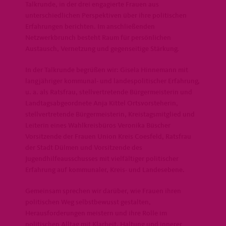
Talkrunde, in der drei engagierte Frauen aus
unterschiedlichen Perspektiven über ihre politischen
Erfahrungen berichten. Im anschließenden
Netzwerkbrunch besteht Raum für persönlichen
Austausch, Vernetzung und gegenseitige Stärkung.
In der Talkrunde begrüßen wir: Gisela Hinnemann mit
langjähriger kommunal- und landespolitischer Erfahrung,
u. a. als Ratsfrau, stellvertretende Bürgermeisterin und
Landtagsabgeordnete Anja Kittel Ortsvorsteherin,
stellvertretende Bürgermeisterin, Kreistagsmitglied und
Leiterin eines Wahlkreisbüros Veronika Büscher
Vorsitzende der Frauen Union Kreis Coesfeld, Ratsfrau
der Stadt Dülmen und Vorsitzende des
Jugendhilfeausschusses mit vielfältiger politischer
Erfahrung auf kommunaler, Kreis- und Landesebene.
Gemeinsam sprechen wir darüber, wie Frauen ihren
politischen Weg selbstbewusst gestalten,
Herausforderungen meistern und ihre Rolle im
politischen Alltag mit Klarheit, Haltung und innerer