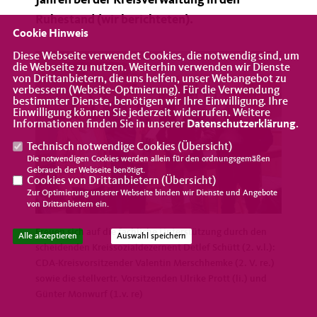
Jahren bei der Kreisverwaltung in den
Ruhestand (wir berichteten).
Cookie Hinweis
Diese Webseite verwendet Cookies, die notwendig sind, um
die Webseite zu nutzen. Weiterhin verwenden wir Dienste
von Drittanbietern, die uns helfen, unser Webangebot zu
verbessern (Website-Optmierung). Für die Verwendung
bestimmter Dienste, benötigen wir Ihre Einwilligung. Ihre
Einwilligung können Sie jederzeit widerrufen. Weitere
Informationen finden Sie in unserer
Datenschutzerklärung
.
Technisch notwendige Cookies (
Übersicht
)
Die notwendigen Cookies werden allein für den ordnungsgemäßen
Gebrauch der Webseite benötigt.
Cookies von Drittanbietern (
Übersicht
)
Zur Optimierung unserer Webseite binden wir Dienste und Angebote
von Drittanbietern ein.
Freuen sich auf die fachliche Unterstützung durch den
Alle akzeptieren
Auswahl speichern
scheidenden Kreissozialdezernent Detlef Schütt (2. v.l.):
CDA-Kreisvorsitzender Valentin Merschhemke (2. V. re.)
sowie die stellvertr. Vorsitzenden Ulrike Prott (li.) und
Günter Monwurf (1.v. re)