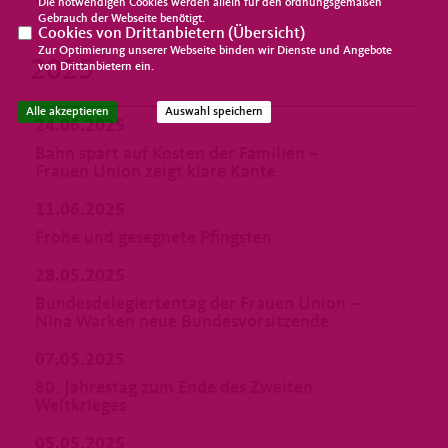
Die notwendigen Cookies werden allein für den ordnungsgemäßen
Gebrauch der Webseite benötigt.
Cookies von Drittanbietern (
Übersicht
)
Zur Optimierung unserer Webseite binden wir Dienste und Angebote
2025
von Drittanbietern ein.
Alle akzeptieren
Auswahl speichern
24.06.2025
Bahn spart auf Kosten der Familien –
Frauen Union zeigt klare Kante
11.06.2025
Frohe und gesegnete Pfingsten
28.05.2025
Bundesdelegiertentag der Frauen Union –
Nina Warken neue Bundesvorsitzende
07.05.2025
80. Jahrestag zum Ende des Zweiten
Weltkrieges
05.05.2025